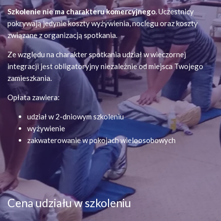
Szkolenie nie ma charakteru komercyjnego
. Uczestnicy
pokrywają jedynie koszty wyżywienia, noclegu oraz koszty
związane z organizacją spotkania.
Ze względu na charakter spotkania udział w wieczornej
integracji jest obligatoryjny niezależnie od miejsca Twojego
zamieszkania.
Opłata zawiera:
udział w 2-dniowym szkoleniu
wyżywienie
zakwaterowanie w pokojach wieloosobowych
Cena udziału w szkoleniu