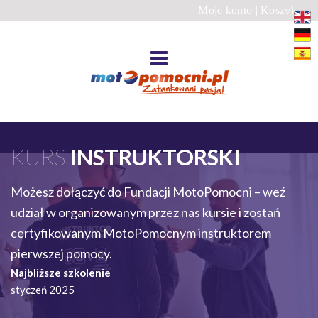
Moje konto
|
Koszyk
KURS
INSTRUKTORSKI
Możesz dołączyć do Fundacji MotoPomocni – weź
udział w organizowanym przez nas kursie i zostań
certyfikowanym MotoPomocnym instruktorem
pierwszej pomocy.
Najbliższe szkolenie
styczeń 2025