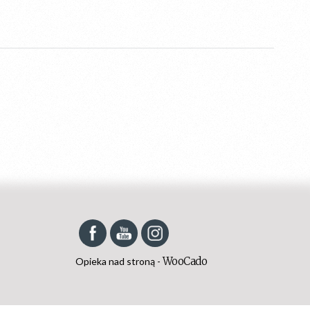
Set Youtube Channel ID
WooCado
Opieka nad stroną -