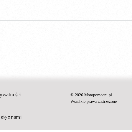
rywatności
© 2026 Motopomocni.pl
Wszelkie prawa zastrzeżone
 się z nami