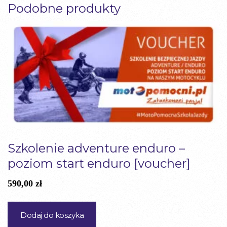
Podobne produkty
ENDURO
NA
ENDURO
CAMP
Szkolenie adventure enduro –
poziom start enduro [voucher]
590,00
zł
Dodaj do koszyka