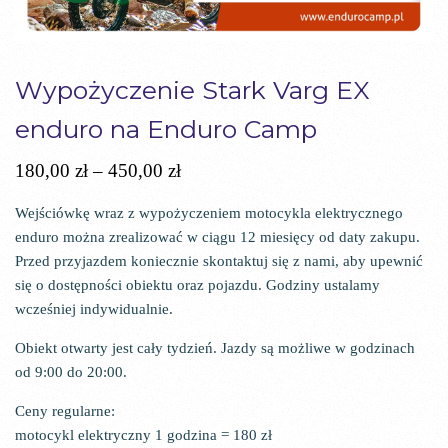
Wypożyczenie Stark Varg EX
enduro na Enduro Camp
Zakres
180,00
zł
–
450,00
zł
cen:
Wejściówkę wraz z wypożyczeniem motocykla elektrycznego
od
enduro można zrealizować w ciągu 12 miesięcy od daty zakupu.
180,00 zł
Przed przyjazdem koniecznie skontaktuj się z nami, aby upewnić
do
się o dostępności obiektu oraz pojazdu. Godziny ustalamy
450,00 zł
wcześniej indywidualnie.
Obiekt otwarty jest cały tydzień. Jazdy są możliwe w godzinach
od 9:00 do 20:00.
Ceny regularne:
motocykl elektryczny 1 godzina = 180 zł