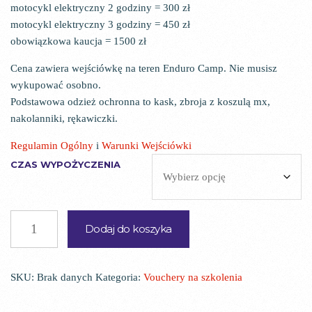
motocykl elektryczny 2 godziny = 300 zł
motocykl elektryczny 3 godziny = 450 zł
obowiązkowa kaucja = 1500 zł
Cena zawiera wejściówkę na teren Enduro Camp. Nie musisz
wykupować osobno.
Podstawowa odzież ochronna to kask, zbroja z koszulą mx,
nakolanniki, rękawiczki.
Regulamin Ogólny
i
Warunki Wejściówki
CZAS WYPOŻYCZENIA
ILOŚĆ
Dodaj do koszyka
WYPOŻYCZENIE
STARK
SKU:
Brak danych
Kategoria:
Vouchery na szkolenia
VARG
EX