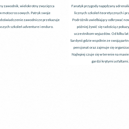
y zawodnik, wielokrotny zwycięzca
Fanatyk przygody napędzany adrenali
 motocrossowych. Patryk swoje
licznych szkoleń teoretycznych i pr
i doświadczenie zawodnicze przekazuje
Podróżnik uwielbiający odkrywać now
aszych szkoleń adventure i enduro.
później żywić się radością z pokaz
uczestnikom wyjazdów. Od kilku lat
Sardynii gdzie wspólnie ze swoją part
pensjonat oraz zajmuje się organiza
Najlepiej czuje się w terenie na maxi
gardzi krętymi asfaltami.