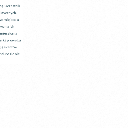
ną. Uczestnik
aktycznych.
e miejsca, a
ywania ich
 mieszka na
nerką prowadzi
cją eventów.
enduro ale nie