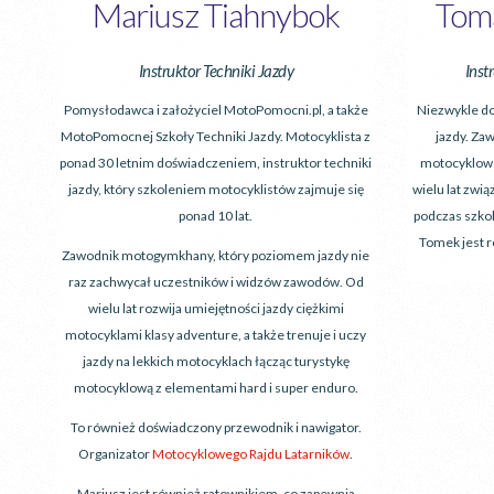
Mariusz Tiahnybok
Toma
Instruktor Techniki Jazdy
Inst
Pomysłodawca i założyciel MotoPomocni.pl, a także
Niezwykle do
MotoPomocnej Szkoły Techniki Jazdy. Motocyklista z
jazdy. Za
ponad 30 letnim doświadczeniem, instruktor techniki
motocyklowe
jazdy, który szkoleniem motocyklistów zajmuje się
wielu lat zwi
ponad 10 lat.
podczas szko
Tomek jest 
Zawodnik motogymkhany, który poziomem jazdy nie
raz zachwycał uczestników i widzów zawodów. Od
wielu lat rozwija umiejętności jazdy ciężkimi
motocyklami klasy adventure, a także trenuje i uczy
jazdy na lekkich motocyklach łącząc turystykę
motocyklową z elementami hard i super enduro.
To również doświadczony przewodnik i nawigator.
Organizator
Motocyklowego Rajdu Latarników
.
Mariusz jest również ratownikiem, co zapewnia