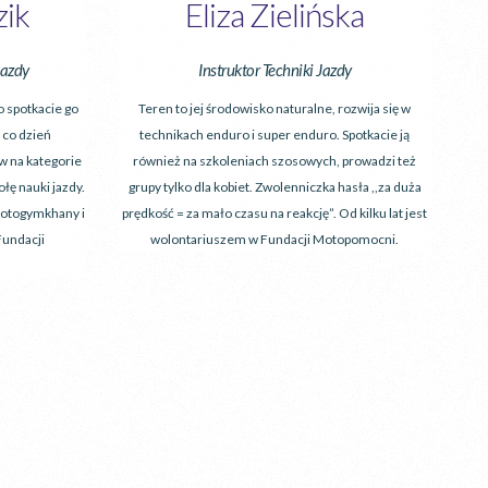
zik
Eliza Zielińska
Jazdy
Instruktor Techniki Jazdy
o spotkacie go
Teren to jej środowisko naturalne, rozwija się w
 co dzień
technikach enduro i super enduro. Spotkacie ją
 na kategorie
również na szkoleniach szosowych, prowadzi też
łę nauki jazdy.
grupy tylko dla kobiet. Zwolenniczka hasła ,,za duża
motogymkhany i
prędkość = za mało czasu na reakcję”. Od kilku lat jest
Fundacji
wolontariuszem w Fundacji Motopomocni.