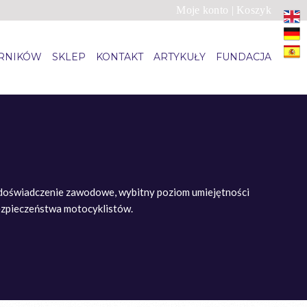
Moje konto
|
Koszyk
ARNIKÓW
SKLEP
KONTAKT
ARTYKUŁY
FUNDACJA
te doświadczenie zawodowe, wybitny poziom umiejętności
bezpieczeństwa motocyklistów.