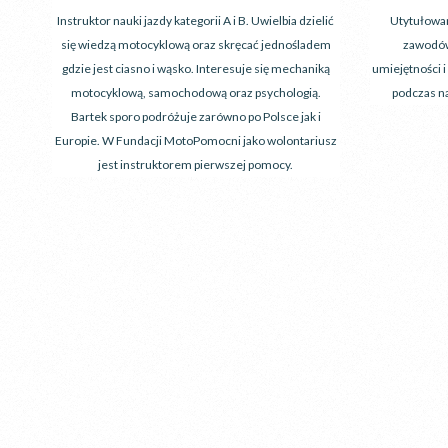
Instruktor nauki jazdy kategorii A i B. Uwielbia dzielić
Utytułowan
się wiedzą motocyklową oraz skręcać jednośladem
zawodów
gdzie jest ciasno i wąsko. Interesuje się mechaniką
umiejętności 
motocyklową, samochodową oraz psychologią.
podczas n
Bartek sporo podróżuje zarówno po Polsce jak i
Europie. W Fundacji MotoPomocni jako wolontariusz
jest instruktorem pierwszej pomocy.