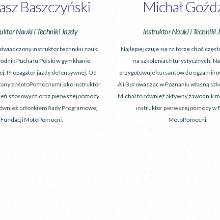
sz Baszczyński
Michał Goźd
ruktor Nauki i Techniki Jazdy
Instruktor Nauki i Techniki 
świadczony instruktor techniki i nauki
Najlepiej czuje się na torze choć częst
wodnik Pucharu Polski w gymkhanie
na szkoleniach turystycznych. Na
j. Propagator jazdy defensywnej. Od
przygotowuje kursantów do egzaminów
ązany z MotoPomocnymi jako instruktor
A i B prowadząc w Poznaniu własną szko
leń szosowych oraz pierwszej pomocy.
Michał to również aktywny zawodnik 
również członkiem Rady Programowej
instruktor pierwszej pomocy w 
Fundacji MotoPomocni.
MotoPomocni.