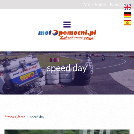
Moje konto
|
Koszyk
speed day
Strona główna
>
speed day