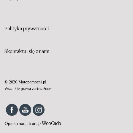
Polityka prywatności
Skontaktuj się z nami
© 2026 Motopomocni.pl
Set Youtube Channel ID
Wszelkie prawa zastrzeżone
WooCado
Opieka nad stroną -