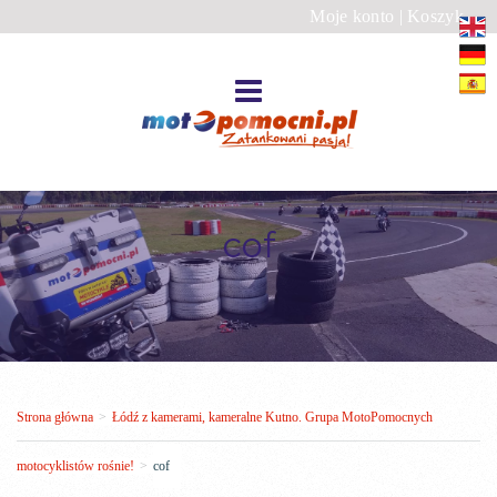
Moje konto
|
Koszyk
cof
Strona główna
>
Łódź z kamerami, kameralne Kutno. Grupa MotoPomocnych
motocyklistów rośnie!
>
cof