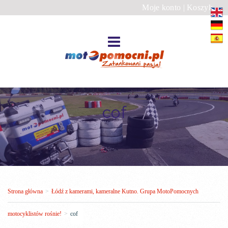
Moje konto
|
Koszyk
cof
Strona główna
>
Łódź z kamerami, kameralne Kutno. Grupa MotoPomocnych
motocyklistów rośnie!
>
cof