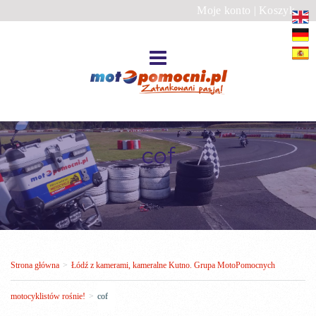
Moje konto
|
Koszyk
cof
Strona główna
>
Łódź z kamerami, kameralne Kutno. Grupa MotoPomocnych
motocyklistów rośnie!
>
cof