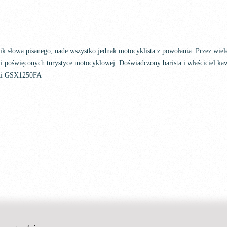
nik słowa pisanego; nade wszystko jednak motocyklista z powołania. Przez wi
i poświęconych turystyce motocyklowej. Doświadczony barista i właściciel kaw
uki GSX1250FA