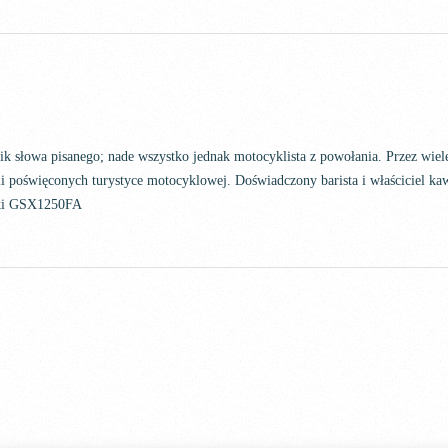
nik słowa pisanego; nade wszystko jednak motocyklista z powołania. Przez wi
i poświęconych turystyce motocyklowej. Doświadczony barista i właściciel kaw
uki GSX1250FA