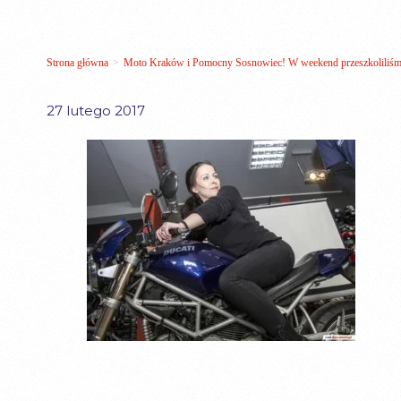
Strona główna
>
Moto Kraków i Pomocny Sosnowiec! W weekend przeszkoliliśmy
27 lutego 2017