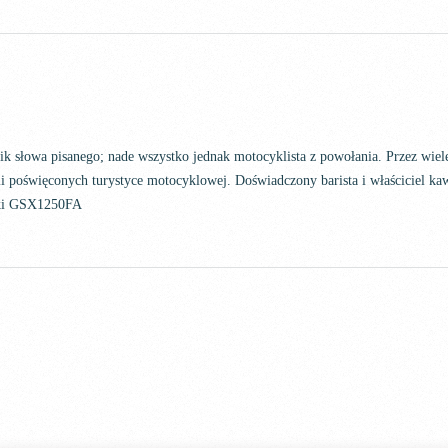
nik słowa pisanego; nade wszystko jednak motocyklista z powołania. Przez wi
i poświęconych turystyce motocyklowej. Doświadczony barista i właściciel kaw
uki GSX1250FA