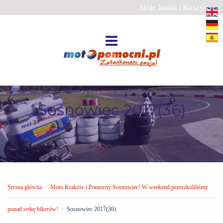
Moje konto
|
Koszyk
Sosnowiec 2017(36)
Strona główna
>
Moto Kraków i Pomocny Sosnowiec! W weekend przeszkoliliśmy
ponad setkę bikerów!
>
Sosnowiec 2017(36)