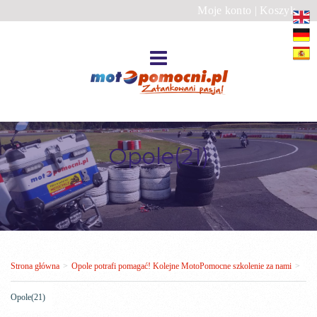
Moje konto
|
Koszyk
Opole(21)
Strona główna
>
Opole potrafi pomagać! Kolejne MotoPomocne szkolenie za nami
>
Opole(21)