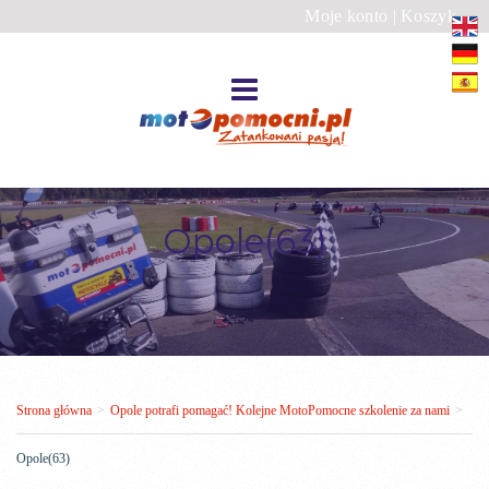
Moje konto
|
Koszyk
Opole(63)
Strona główna
>
Opole potrafi pomagać! Kolejne MotoPomocne szkolenie za nami
>
Opole(63)