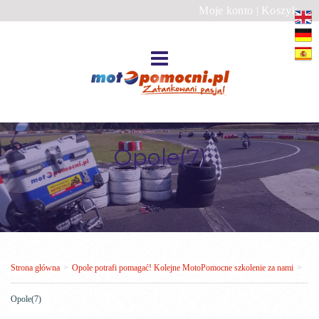
Moje konto
|
Koszyk
Opole(7)
Strona główna
>
Opole potrafi pomagać! Kolejne MotoPomocne szkolenie za nami
>
Opole(7)