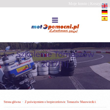
Moje konto
|
Koszyk
Szkolenie Tomaszów
2017(11)
Strona główna
>
Z poświęceniem o bezpieczeństwie. Tomaszów Mazowiecki i