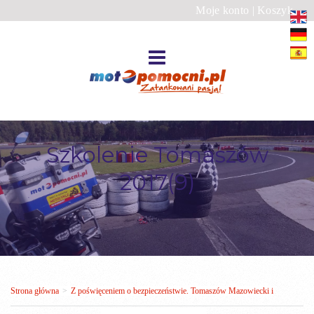
Moje konto
|
Koszyk
Szkolenie Tomaszów
2017(9)
Strona główna
>
Z poświęceniem o bezpieczeństwie. Tomaszów Mazowiecki i