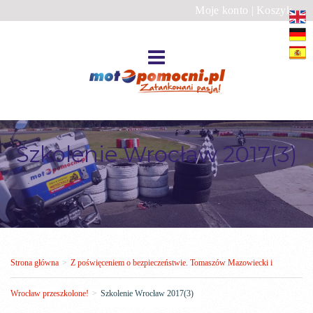
Moje konto
|
Koszyk
Szkolenie Wrocław 2017(3)
Strona główna
>
Z poświęceniem o bezpieczeństwie. Tomaszów Mazowiecki i
Wrocław przeszkolone!
>
Szkolenie Wrocław 2017(3)