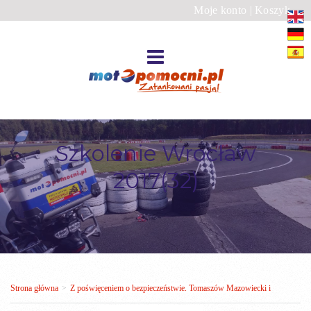
Moje konto
|
Koszyk
Szkolenie Wrocław
2017(32)
Strona główna
>
Z poświęceniem o bezpieczeństwie. Tomaszów Mazowiecki i