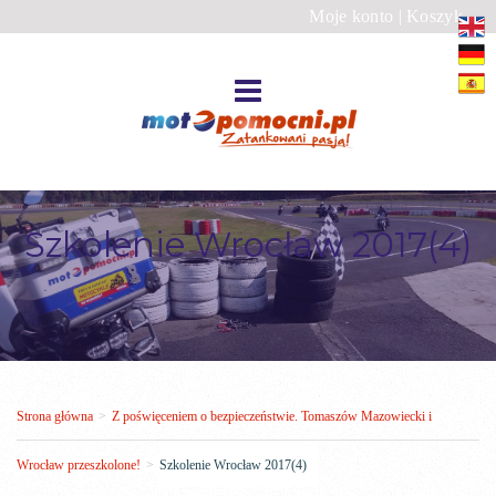
Moje konto
|
Koszyk
Szkolenie Wrocław 2017(4)
Strona główna
>
Z poświęceniem o bezpieczeństwie. Tomaszów Mazowiecki i
Wrocław przeszkolone!
>
Szkolenie Wrocław 2017(4)