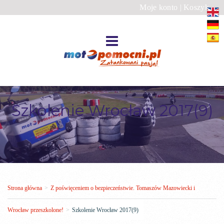
Moje konto
|
Koszyk
Szkolenie Wrocław 2017(9)
Strona główna
>
Z poświęceniem o bezpieczeństwie. Tomaszów Mazowiecki i
Wrocław przeszkolone!
>
Szkolenie Wrocław 2017(9)