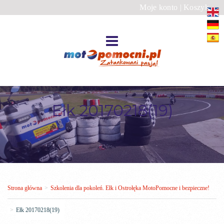
Moje konto
|
Koszyk
Ełk 20170218(19)
Strona główna
>
Szkolenia dla pokoleń. Ełk i Ostrołęka MotoPomocne i bezpieczne!
>
Ełk 20170218(19)