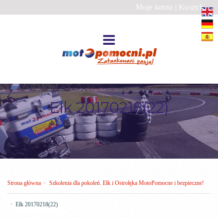
Moje konto
|
Koszyk
Ełk 20170218(22)
Strona główna
>
Szkolenia dla pokoleń. Ełk i Ostrołęka MotoPomocne i bezpieczne!
>
Ełk 20170218(22)