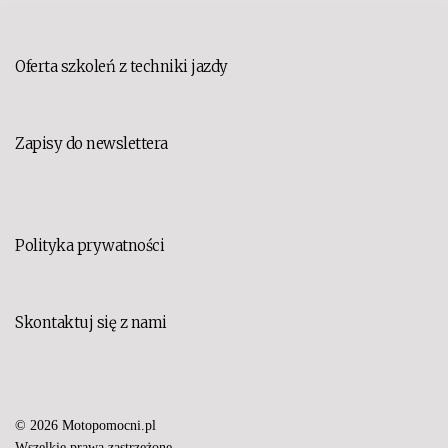
Oferta szkoleń z techniki jazdy
Zapisy do newslettera
Polityka prywatności
Skontaktuj się z nami
© 2026 Motopomocni.pl
Set Youtube Channel ID
Wszelkie prawa zastrzeżone