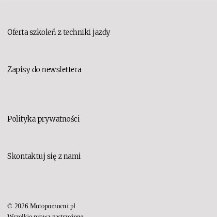
Oferta szkoleń z techniki jazdy
Zapisy do newslettera
Polityka prywatności
Skontaktuj się z nami
© 2026 Motopomocni.pl
Set Youtube Channel ID
Wszelkie prawa zastrzeżone