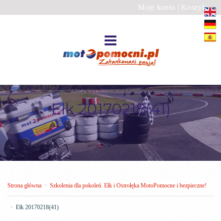
Moje konto
|
Koszyk
Ełk 20170218(41)
Strona główna
>
Szkolenia dla pokoleń. Ełk i Ostrołęka MotoPomocne i bezpieczne!
>
Ełk 20170218(41)