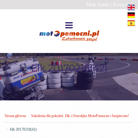
Moje konto
|
Koszyk
Ełk 20170218(42)
Strona główna
>
Szkolenia dla pokoleń. Ełk i Ostrołęka MotoPomocne i bezpieczne!
>
Ełk 20170218(42)