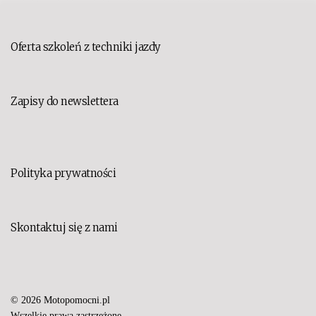
Oferta szkoleń z techniki jazdy
Zapisy do newslettera
Polityka prywatności
Skontaktuj się z nami
© 2026 Motopomocni.pl
Set Youtube Channel ID
Wszelkie prawa zastrzeżone