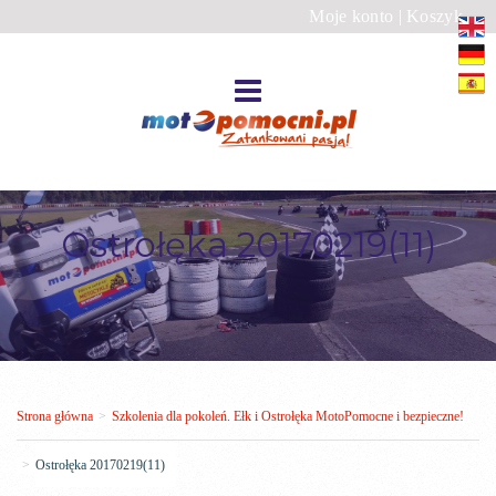
Moje konto
|
Koszyk
Ostrołęka 20170219(11)
Strona główna
>
Szkolenia dla pokoleń. Ełk i Ostrołęka MotoPomocne i bezpieczne!
>
Ostrołęka 20170219(11)