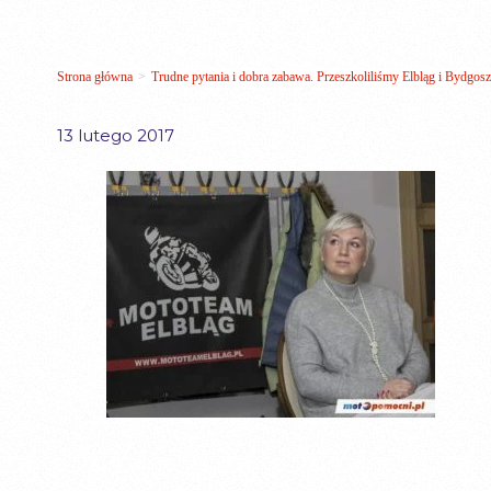
Strona główna
>
Trudne pytania i dobra zabawa. Przeszkoliliśmy Elbląg i Bydgosz
13 lutego 2017