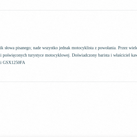
nik słowa pisanego; nade wszystko jednak motocyklista z powołania. Przez wi
i poświęconych turystyce motocyklowej. Doświadczony barista i właściciel kaw
uki GSX1250FA