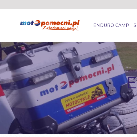
ENDURO CAMP
S
E