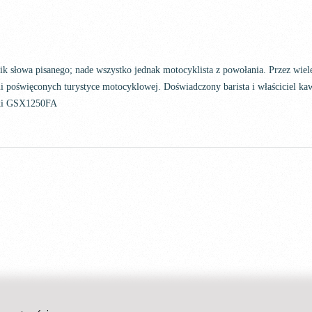
nik słowa pisanego; nade wszystko jednak motocyklista z powołania. Przez wi
i poświęconych turystyce motocyklowej. Doświadczony barista i właściciel kaw
uki GSX1250FA