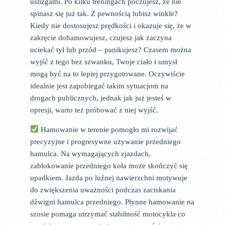
uślizgami. Po kilku treningach poczujesz, że nie
spinasz się już tak. Z pewnością lubisz winkle?
Kiedy nie dostosujesz prędkości i okazuje się, że w
zakręcie dohamowujesz, czujesz jak zaczyna
uciekać tył lub przód – panikujesz? Czasem można
wyjść z tego bez szwanku, Twoje ciało i umysł
mogą być na to lepiej przygotowane. Oczywiście
idealnie jest zapobiegać takim sytuacjom na
drogach publicznych, jednak jak już jesteś w
opresji, warto też próbować z niej wyjść.
Hamowanie w terenie pomogło mi rozwijać
precyzyjne i progresywne używanie przedniego
hamulca. Na wymagających zjazdach,
zablokowanie przedniego koła może skończyć się
upadkiem. Jazda po luźnej nawierzchni motywuje
do zwiększenia uważności podczas zaciskania
dźwigni hamulca przedniego. Płynne hamowanie na
szosie pomaga utrzymać stabilność motocykla co