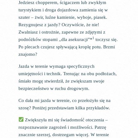
Jedziesz chopperem, ścigaczem lub zwykłym
turystykiem i droga dojazdowa zamienia się w
szuter – żwir, luźne kamienie, wyboje, piasek.
Rezygnujesz z jazdy? Oczywiście, że nie!
Zwalniasz i ostrożnie, zapewne ze zdjętymi z
1
podnóżków stopami ,,dla asekuracji”*
toczysz się.
Po plecach czujesz spływającą kroplę potu. Brzmi
znajomo?
Jazda w terenie wymaga specyficznych
umiejętności i technik. Trenując na obu podłożach,
śmiało mogę stwierdził, że zwiększam swoje
bezpieczeństwo w ruchu drogowym.
Co dała mi jazda w terenie, co przełożyło się na
szosę? Poniżej przedstawiam kilka przykładów.
Zwiększyła mi się świadomość otoczenia –
rozpoznawanie zagrożeń i możliwości. Patrzę
znacznie szerzej, dostrzegam więcej. W terenie