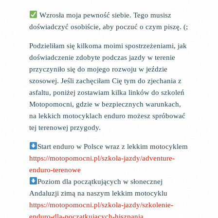
Wzrosła moja pewność siebie. Tego musisz
doświadczyć osobiście, aby poczuć o czym piszę. (;
Podzieliłam się kilkoma moimi spostrzeżeniami, jak
doświadczenie zdobyte podczas jazdy w terenie
przyczyniło się do mojego rozwoju w jeździe
szosowej. Jeśli zachęciłam Cię tym do zjechania z
asfaltu, poniżej zostawiam kilka linków do szkoleń
Motopomocni, gdzie w bezpiecznych warunkach,
na lekkich motocyklach enduro możesz spróbować
tej terenowej przygody.
Start enduro w Polsce wraz z lekkim motocyklem
https://motopomocni.pl/szkola-jazdy/adventure-
enduro-terenowe
Poziom dla początkujących w słonecznej
Andaluzji zimą na naszym lekkim motocyklu
https://motopomocni.pl/szkola-jazdy/szkolenie-
enduro-dla-poczatkujacych-hiszpania