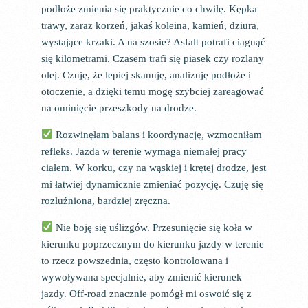
podłoże zmienia się praktycznie co chwilę. Kępka
trawy, zaraz korzeń, jakaś koleina, kamień, dziura,
wystające krzaki. A na szosie? Asfalt potrafi ciągnąć
się kilometrami. Czasem trafi się piasek czy rozlany
olej. Czuję, że lepiej skanuję, analizuję podłoże i
otoczenie, a dzięki temu mogę szybciej zareagować
na ominięcie przeszkody na drodze.
Rozwinęłam balans i koordynację, wzmocniłam
refleks. Jazda w terenie wymaga niemałej pracy
ciałem. W korku, czy na wąskiej i krętej drodze, jest
mi łatwiej dynamicznie zmieniać pozycję. Czuję się
rozluźniona, bardziej zręczna.
Nie boję się uślizgów. Przesunięcie się koła w
kierunku poprzecznym do kierunku jazdy w terenie
to rzecz powszednia, często kontrolowana i
wywoływana specjalnie, aby zmienić kierunek
jazdy. Off-road znacznie pomógł mi oswoić się z