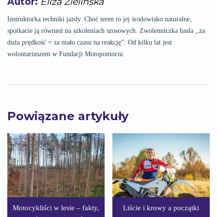
Autor:
Eliza Zielinska
Instruktorka techniki jazdy. Choć teren to jej środowisko naturalne,
spotkacie ją również na szkoleniach szosowych. Zwolenniczka hasła ,,za
duża prędkość = za mało czasu na reakcję”. Od kilku lat jest
wolontariuszem w Fundacji Motopomocni.
Powiązane artykuły
Motocykliści w lesie – fakty,
Liście i krowy a początki