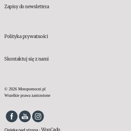
Zapisy do newslettera
Polityka prywatności
Skontaktuj się z nami
© 2026 Motopomocni.pl
Set Youtube Channel ID
Wszelkie prawa zastrzeżone
WooCado
Opieka nad stroną -