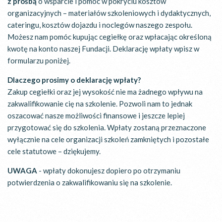
z prośbą
o wsparcie i pomoc w pokryciu kosztów
organizacyjnych – materiałów szkoleniowych i dydaktycznych,
cateringu, kosztów dojazdu i noclegów naszego zespołu.
Możesz nam pomóc kupując cegiełkę oraz wpłacając określoną
kwotę na konto naszej Fundacji. Deklarację wpłaty wpisz w
formularzu poniżej.
Dlaczego prosimy o deklarację wpłaty?
Zakup cegiełki oraz jej wysokość nie ma żadnego wpływu na
zakwalifikowanie cię na szkolenie. Pozwoli nam to jednak
oszacować nasze możliwości finansowe i jeszcze lepiej
przygotować się do szkolenia. Wpłaty zostaną przeznaczone
wyłącznie na cele organizacji szkoleń zamkniętych i pozostałe
cele statutowe – dziękujemy.
UWAGA
- wpłaty dokonujesz dopiero po otrzymaniu
potwierdzenia o zakwalifikowaniu się na szkolenie.