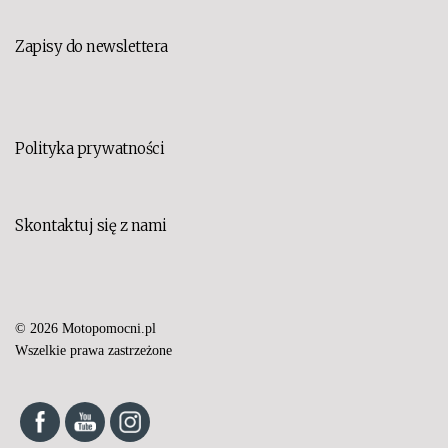
Zapisy do newslettera
Polityka prywatności
Skontaktuj się z nami
© 2026 Motopomocni.pl
Set Youtube Channel ID
Wszelkie prawa zastrzeżone