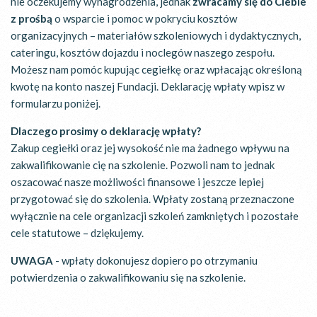
nie oczekujemy wynagrodzenia, jednak
zwracamy się do Ciebie
z prośbą
o wsparcie i pomoc w pokryciu kosztów
organizacyjnych – materiałów szkoleniowych i dydaktycznych,
cateringu, kosztów dojazdu i noclegów naszego zespołu.
Możesz nam pomóc kupując cegiełkę oraz wpłacając określoną
kwotę na konto naszej Fundacji. Deklarację wpłaty wpisz w
formularzu poniżej.
Dlaczego prosimy o deklarację wpłaty?
Zakup cegiełki oraz jej wysokość nie ma żadnego wpływu na
zakwalifikowanie cię na szkolenie. Pozwoli nam to jednak
oszacować nasze możliwości finansowe i jeszcze lepiej
przygotować się do szkolenia. Wpłaty zostaną przeznaczone
wyłącznie na cele organizacji szkoleń zamkniętych i pozostałe
cele statutowe – dziękujemy.
UWAGA
- wpłaty dokonujesz dopiero po otrzymaniu
potwierdzenia o zakwalifikowaniu się na szkolenie.