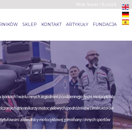
Moje konto
|
Koszyk
ARNIKÓW
SKLEP
KONTAKT
ARTYKUŁY
FUNDACJA
 korkach i wielu innych zagadnień z codziennego życia motocyklisty
adczonych dziennikarzy motocyklowych, podróżników i instruktorów
o utytułowani zawodnicy motocyklowej gymkhany i innych sportów