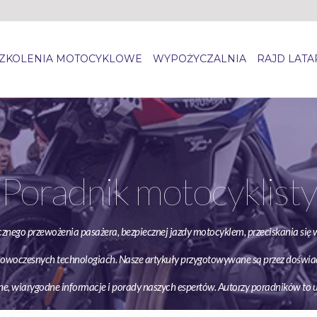
ZKOLENIA MOTOCYKLOWE
WYPOŻYCZALNIA
RAJD LAT
Poradnik motocyklisty
znego przewożenia pasażera, bezpiecznej jazdy motocyklem, przeciskania się w
 nowoczesnych technologiach. Nasze artykuły przygotowywane są przez doświ
one, wiarygodne informacje i porady naszych espertów. Autorzy poradników t
motocyklowych, instruktorzy techniki jazdy i doświadczeni podróżnicy.