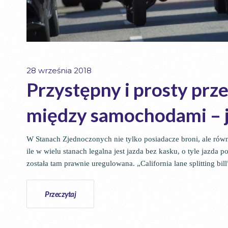
28 września 2018
Przystępny i prosty prz
między samochodami – jak
W Stanach Zjednoczonych nie tylko posiadacze broni, ale równ
ile w wielu stanach legalna jest jazda bez kasku, o tyle jazda 
została tam prawnie uregulowana. „California lane splitting bi
Przeczytaj