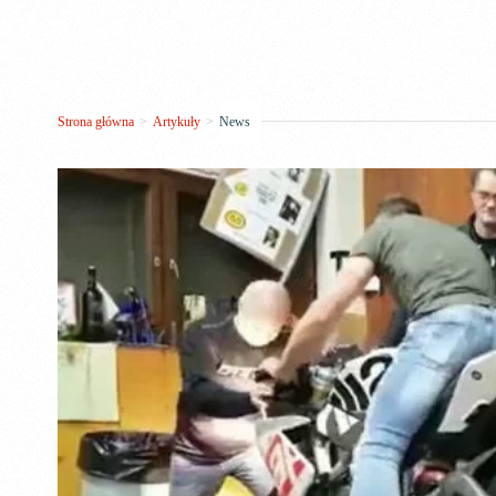
Strona główna
>
Artykuły
>
News