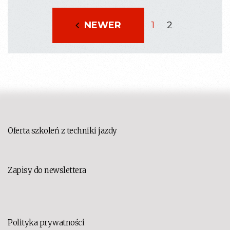
na
stronie
NEWER
1
2
produktu
Oferta szkoleń z techniki jazdy
Zapisy do newslettera
Polityka prywatności