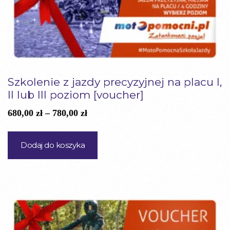
Szkolenie z jazdy precyzyjnej na placu I,
II lub III poziom [voucher]
Zakres
680,00
zł
–
780,00
zł
cen:
Ten
od
produkt
Dodaj do koszyka
680,00 zł
ma
do
wiele
780,00 zł
wariantów.
Opcje
można
wybrać
na