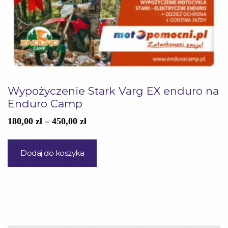
stronie
produktu
Wypożyczenie Stark Varg EX enduro na
Enduro Camp
Zakres
180,00
zł
–
450,00
zł
cen:
Ten
od
produkt
Dodaj do koszyka
180,00 zł
ma
do
wiele
450,00 zł
wariantów.
Opcje
można
wybrać